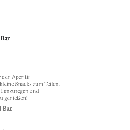
l Bar
 den Aperitif
, kleine Snacks zum Teilen,
t anzuregen und
zu genießen!
l Bar